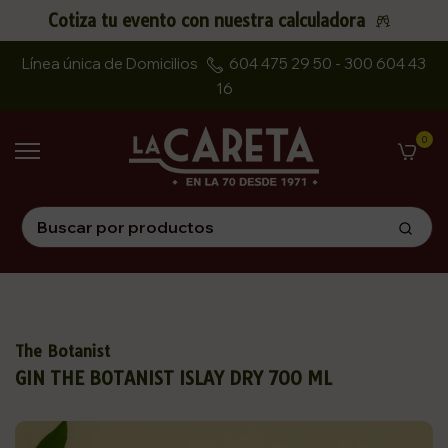
Cotiza tu evento con nuestra calculadora
Saltar
al
Línea única de Domicilios
604 475 29 50 - 300 604 43
contenido
16
0
The Botanist
GIN THE BOTANIST ISLAY DRY 700 ML