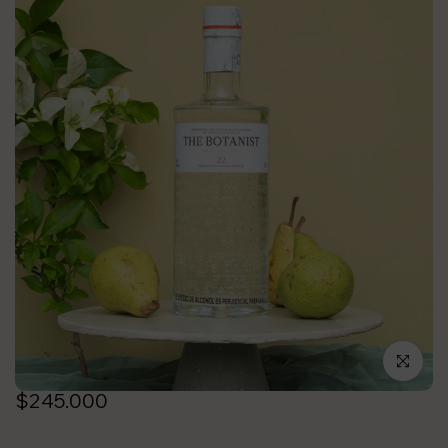
Click para a
$245.000